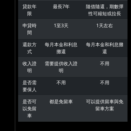
貸款年
最長7年
隨借隨還，期數彈
限
性可縮短或拉長
申貸時
1至3天
1天左右
間
還款方
每月本金和利息
每月本金和利息攤
式
攤還
還
收入證
需要提供收入證
不用
明
明
是否需
不用
不用
要保人
是否可
都是免留車
可以提供留車與免
以免留
留車方案
車