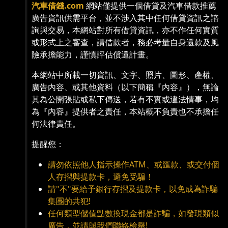
汽車借錢.com
網站僅提供一個借貸及汽車借款推薦
廣告資訊供需平台，並不涉入其中任何借貸資訊之諮
詢與交易，本網站對所有借貸資訊，亦不作任何實質
或形式上之審查，請借款者，務必考量自身還款及風
險承擔能力，謹慎評估償還計畫。
本網站中所載一切資訊、文字、照片、圖形、產權、
廣告內容、或其他資料（以下簡稱『內容』），無論
其為公開張貼或私下傳送，若有不實或違法情事，均
為『內容』提供者之責任，本站概不負責也不承擔任
何法律責任。
提醒您：
請勿依照他人指示操作ATM、或匯款、或交付個
人存摺與提款卡，避免受騙！
請"不"要給予銀行存摺及提款卡，以免成為詐騙
集團的共犯!
任何類型儲值點數換現金都是詐騙，如發現類似
廣告，並請與我們聯絡檢舉!