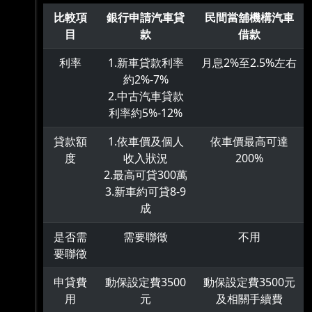
比較項
銀行申請汽車貸
民間當舖機構汽車
目
款
借款
利率
1.新車貸款利率
月息2%至2.5%左右
約2%-7%
2.中古汽車貸款
利率約5%-12%
貸款額
1.依車價及個人
依車價最高可達
度
收入狀況
200%
2.最高可貸300萬
3.新車約可貸8-9
成
是否需
需要聯徵
不用
要聯徵
申貸費
動保設定費3500
動保設定費3500元
用
元
及相關手續費